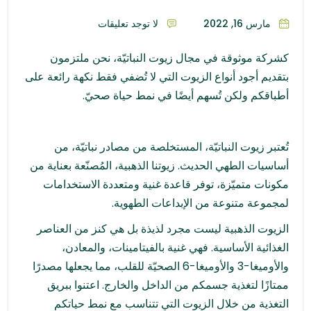
مارس 16, 2022
لا توجد تعليقات
كشركة موثوقة في مجال زيوت النباتيّة، نحن ملتزمون
بتقديم أجود أنواع الزيوت التي لا تُضفي فقط نكهة رائعة على
أطباقكم ولكن تُسهم أيضًا في نمط حياة صحيّ.
تُعتبر زيوت النباتيّة، المستخلصة من مصادر نباتيّة، من
أساسيات الطهي الحديث. زيوتنا الذهبية، المُصنّعة بعناية من
مكونات متميّزة، توفر قاعدة غنية ومتعددة الاستخدامات
لمجموعة متنوعة من الإبداعات الطهوية.
الزيوت الذهبية ليست مجرد لذيذة بل هي كنز من العناصر
الغذائية الأساسية. فهي غنية بالفيتامينات، والمعادن،
والأوميغا-3 والأوميغا-6 الصحيّة للقلب، مما يجعلها مصدرًا
ممتازًا لتغذية جسمكم من الداخل والخارج. اعتنوا ببريق
التغذية من خلال الزيوت التي تتناسب مع نمط حياتكم